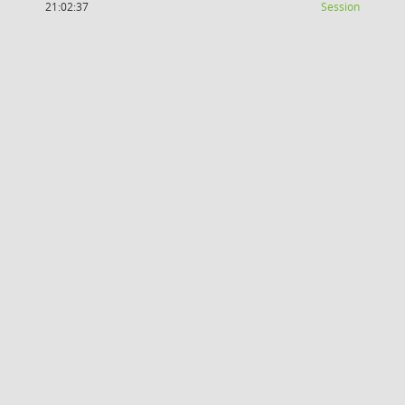
(Wird in
21:02:37
Session