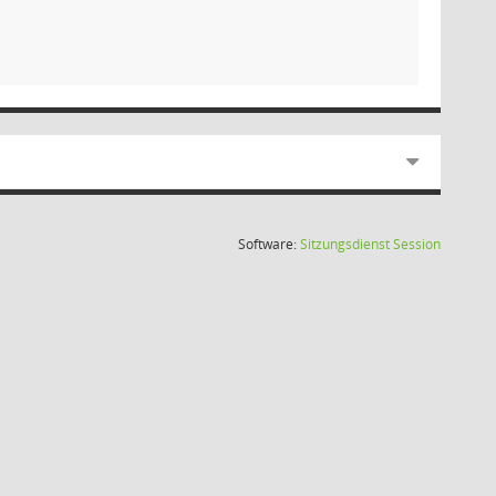
(Wird in
Software:
Sitzungsdienst
Session