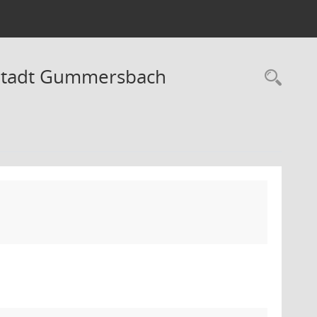
 Stadt Gummersbach
Rec