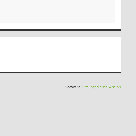
(Wird in
Software:
Sitzungsdienst
Session