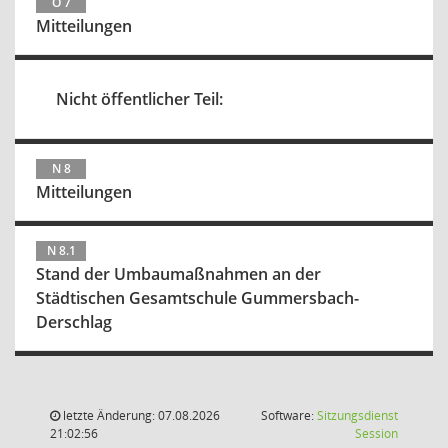
Ö 7
Mitteilungen
Nicht öffentlicher Teil:
N 8
Mitteilungen
N 8.1
Stand der Umbaumaßnahmen an der
Städtischen Gesamtschule Gummersbach-
Derschlag
letzte Änderung: 07.08.2026
Software:
Sitzungsdienst
(Wird in
21:02:56
Session