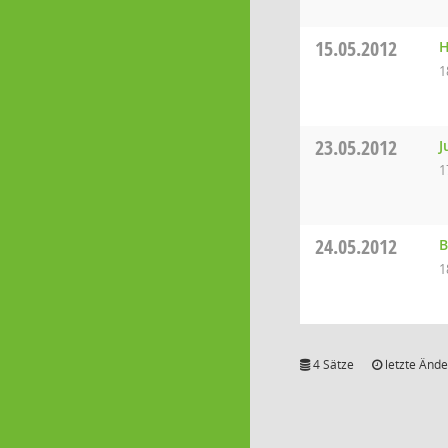
15.05.2012
H
1
23.05.2012
J
1
24.05.2012
B
1
4 Sätze
letzte Ände