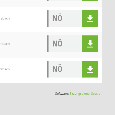
NÖ
rsbach
NÖ
rsbach
NÖ
rsbach
(Wird in
Software:
Sitzungsdienst
Session