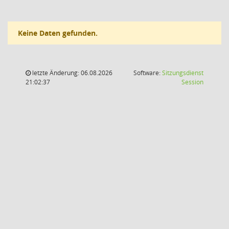
Keine Daten gefunden.
letzte Änderung: 06.08.2026
Software:
Sitzungsdienst
(Wird in
21:02:37
Session