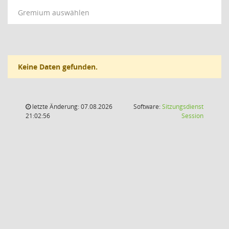
Gremium auswählen
Keine Daten gefunden.
letzte Änderung: 07.08.2026
Software:
Sitzungsdienst
(Wird in
21:02:56
Session