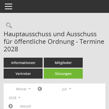
Toggle navigation
Rechercheauswahl
Hauptausschuss und Ausschuss
für öffentliche Ordnung - Termine
2028
Informationen
Mitglieder
Vertreter
Sitzungen
Monat
Juli
2028
Aktuell