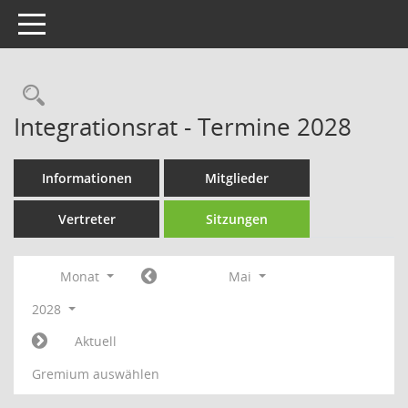
Toggle navigation
Rechercheauswahl
Integrationsrat - Termine 2028
Informationen
Mitglieder
Vertreter
Sitzungen
Monat
Mai
2028
Aktuell
Gremium auswählen