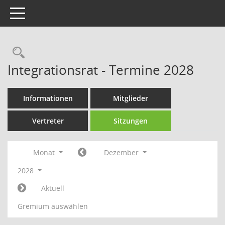
Toggle navigation
Rechercheauswahl
Integrationsrat - Termine 2028
Informationen
Mitglieder
Vertreter
Sitzungen
Monat
Dezember
2028
Aktuell
Gremium auswählen