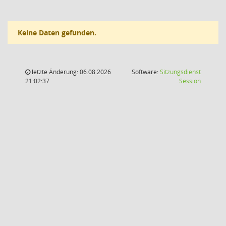
Keine Daten gefunden.
letzte Änderung: 06.08.2026
Software:
Sitzungsdienst
(Wird in
21:02:37
Session