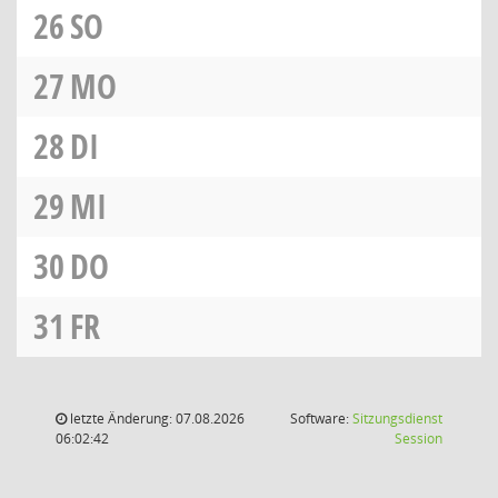
26
SO
27
MO
28
DI
29
MI
30
DO
31
FR
letzte Änderung: 07.08.2026
Software:
Sitzungsdienst
(Wird in
06:02:42
Session