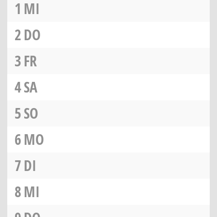
1
MI
2
DO
3
FR
4
SA
5
SO
6
MO
7
DI
8
MI