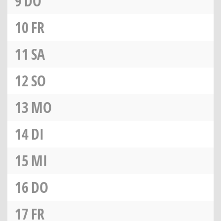
9
DO
10
FR
11
SA
12
SO
13
MO
14
DI
15
MI
16
DO
17
FR