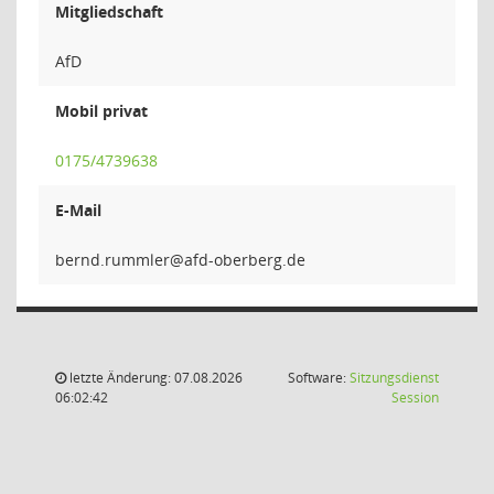
Mitgliedschaft
AfD
Mobil privat
0175/4739638
E-Mail
relmmu
letzte Änderung: 07.08.2026
Software:
Sitzungsdienst
(Wird in
06:02:42
Session