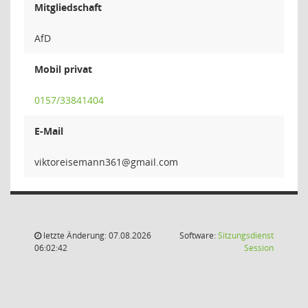
Mitgliedschaft
AfD
Mobil privat
0157/33841404
E-Mail
163nname
letzte Änderung: 07.08.2026
Software:
Sitzungsdienst
(Wird in
06:02:42
Session