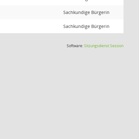
Sachkundige Bürgerin
Sachkundige Bürgerin
(Wird in
Software:
Sitzungsdienst
Session