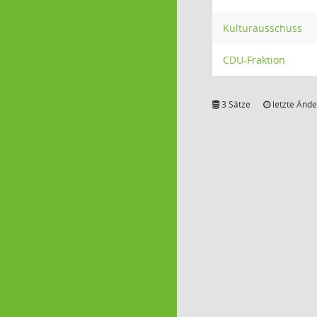
Kulturausschuss
CDU-Fraktion
3 Sätze
letzte Ände