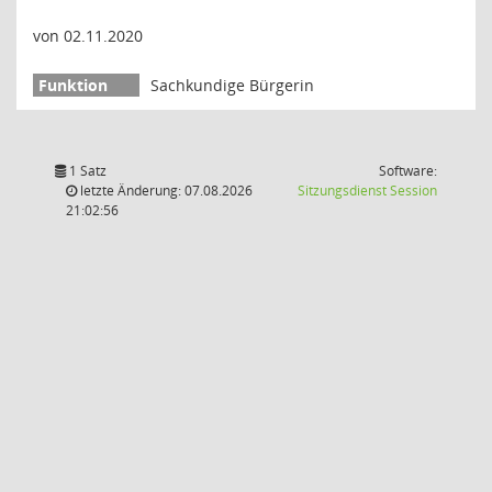
von 02.11.2020
Sachkundige Bürgerin
1 Satz
Software:
(Wird in
letzte Änderung: 07.08.2026
Sitzungsdienst
Session
21:02:56