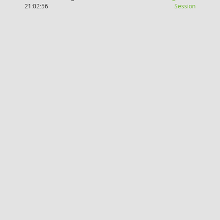
(Wird in
21:02:56
Session